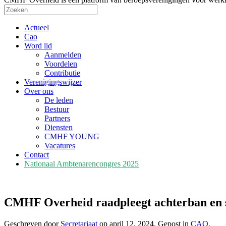
Actueel
Cao
Word lid
Aanmelden
Voordelen
Contributie
Verenigingswijzer
Over ons
De leden
Bestuur
Partners
Diensten
CMHF YOUNG
Vacatures
Contact
Nationaal Ambtenarencongres 2025
CMHF Overheid raadpleegt achterban en 
Geschreven door
Secretariaat
op
april 12, 2024
. Gepost in
CAO
.