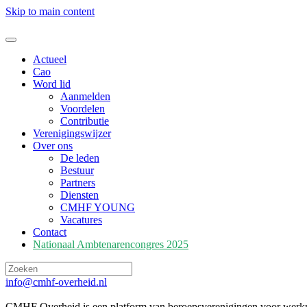
Skip to main content
Actueel
Cao
Word lid
Aanmelden
Voordelen
Contributie
Verenigingswijzer
Over ons
De leden
Bestuur
Partners
Diensten
CMHF YOUNG
Vacatures
Contact
Nationaal Ambtenarencongres 2025
info@cmhf-overheid.nl
CMHF Overheid is een platform van beroepsverenigingen voor werkne