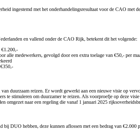
erheid ingestemd met het onderhandelingsresultaat voor de CAO met d
ederlanden en vallend onder de CAO Rijk, betekent dit het volgende:
 €1.200,-
voor alle medewerkers, gevolgd door een extra toelage van €50,- per m
ekeerd
 €350,-
ied van duurzaam reizen. Er wordt gewerkt aan een nieuwe visie op ve
te stimuleren om duurzamer te reizen. Als voorproefje op deze visie 
rden omgezet naar een regeling die vanaf 1 januari 2025 rijksoverheidsb
ld bij DUO hebben, deze kunnen aflossen met een bedrag van €2.000 pe