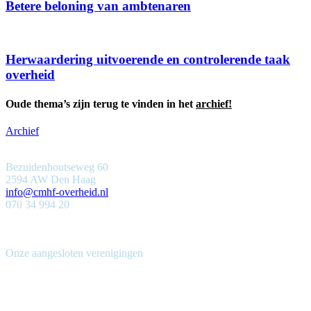
Betere beloning van ambtenaren
Herwaardering uitvoerende en controlerende taak
overheid
Oude thema’s zijn terug te vinden in het
archief!
Archief
Bezuidenhoutseweg 60
2594 AW Den Haag
info@cmhf-overheid.nl
070 34 994 20
Onze aangesloten verenigingen