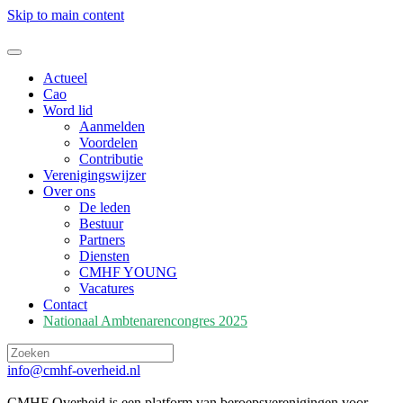
Skip to main content
Actueel
Cao
Word lid
Aanmelden
Voordelen
Contributie
Verenigingswijzer
Over ons
De leden
Bestuur
Partners
Diensten
CMHF YOUNG
Vacatures
Contact
Nationaal Ambtenarencongres 2025
info@cmhf-overheid.nl
CMHF Overheid is een platform van beroepsverenigingen voor