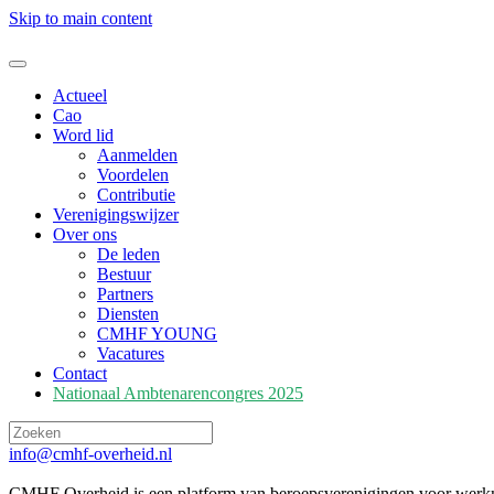
Skip to main content
Actueel
Cao
Word lid
Aanmelden
Voordelen
Contributie
Verenigingswijzer
Over ons
De leden
Bestuur
Partners
Diensten
CMHF YOUNG
Vacatures
Contact
Nationaal Ambtenarencongres 2025
info@cmhf-overheid.nl
CMHF Overheid is een platform van beroepsverenigingen voor werkne