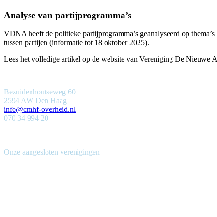
Analyse van partijprogramma’s
VDNA heeft de politieke partijprogramma’s geanalyseerd op thema’s di
tussen partijen (informatie tot 18 oktober 2025).
Lees het volledige artikel op de website van Vereniging De Nieuwe
Bezuidenhoutseweg 60
2594 AW Den Haag
info@cmhf-overheid.nl
070 34 994 20
Onze aangesloten verenigingen