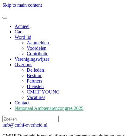
Skip to main content
Actueel
Cao
Word lid
Aanmelden
Voordelen
Contributie
Verenigingswijzer
Over ons
De leden
Bestuur
Partners
Diensten
CMHF YOUNG
Vacatures
Contact
Nationaal Ambtenarencongres 2025
info@cmhf-overheid.nl
CMHF Overheid is een platform van beroepsverenigingen voor