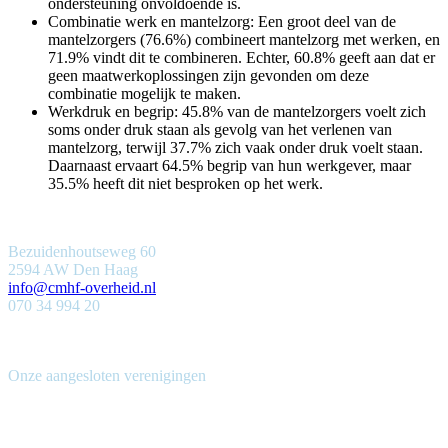
ondersteuning onvoldoende is.
Combinatie werk en mantelzorg: Een groot deel van de
mantelzorgers (76.6%) combineert mantelzorg met werken, en
71.9% vindt dit te combineren. Echter, 60.8% geeft aan dat er
geen maatwerkoplossingen zijn gevonden om deze
combinatie mogelijk te maken.
Werkdruk en begrip: 45.8% van de mantelzorgers voelt zich
soms onder druk staan als gevolg van het verlenen van
mantelzorg, terwijl 37.7% zich vaak onder druk voelt staan.
Daarnaast ervaart 64.5% begrip van hun werkgever, maar
35.5% heeft dit niet besproken op het werk.
Bezuidenhoutseweg 60
2594 AW Den Haag
info@cmhf-overheid.nl
070 34 994 20
Onze aangesloten verenigingen