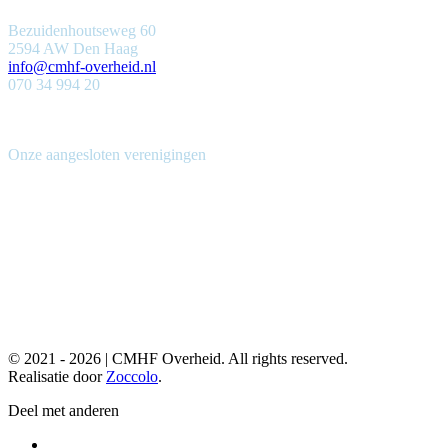
Bezuidenhoutseweg 60
2594 AW Den Haag
info@cmhf-overheid.nl
070 34 994 20
Onze aangesloten verenigingen
© 2021 -
2026
| CMHF Overheid. All rights reserved.
Realisatie door
Zoccolo
.
Deel met anderen