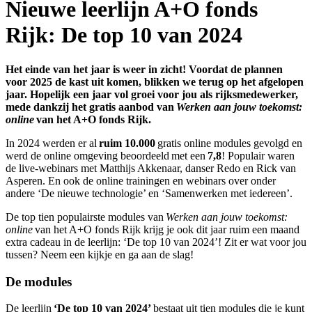
Nieuwe leerlijn A+O fonds
Rijk: De top 10 van 2024
Het einde van het jaar is weer in zicht! Voordat de plannen
voor 2025 de kast uit komen, blikken we terug op het afgelopen
jaar. Hopelijk een jaar vol groei voor jou als rijksmedewerker,
mede dankzij het gratis aanbod van
Werken aan jouw toekomst:
online
van het A+O fonds Rijk.
In 2024 werden er al
ruim 10.000
gratis online modules gevolgd en
werd de online omgeving beoordeeld met een
7,8
! Populair waren
de live-webinars met Matthijs Akkenaar, danser Redo en Rick van
Asperen. En ook de online trainingen en webinars over onder
andere ‘De nieuwe technologie’ en ‘Samenwerken met iedereen’.
De top tien populairste modules van
Werken aan jouw toekomst:
online
van het A+O fonds Rijk krijg je ook dit jaar ruim een maand
extra cadeau in de leerlijn: ‘De top 10 van 2024’! Zit er wat voor jou
tussen? Neem een kijkje en ga aan de slag!
De modules
De leerlijn
‘De top 10 van 2024’
bestaat uit tien modules die je kunt