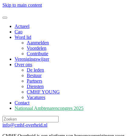
Skip to main content
Actueel
Cao
Word lid
Aanmelden
Voordelen
Contributie
Verenigingswijzer
Over ons
De leden
Bestuur
Partners
Diensten
CMHF YOUNG
Vacatures
Contact
Nationaal Ambtenarencongres 2025
info@cmhf-overheid.nl
CMHF Overheid is een platform van beroepsverenigingen voor