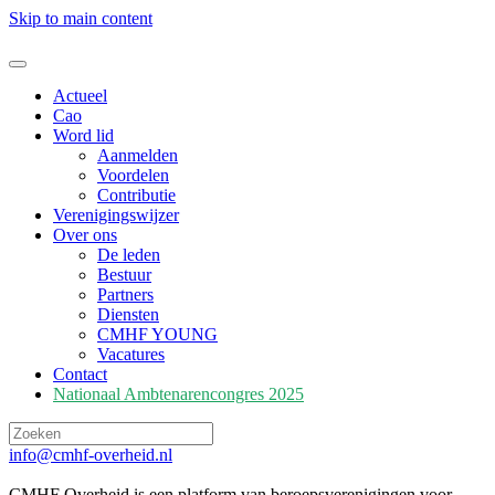
Skip to main content
Actueel
Cao
Word lid
Aanmelden
Voordelen
Contributie
Verenigingswijzer
Over ons
De leden
Bestuur
Partners
Diensten
CMHF YOUNG
Vacatures
Contact
Nationaal Ambtenarencongres 2025
info@cmhf-overheid.nl
CMHF Overheid is een platform van beroepsverenigingen voor