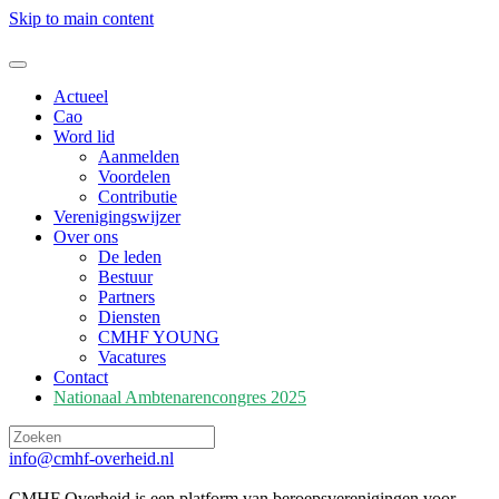
Skip to main content
Actueel
Cao
Word lid
Aanmelden
Voordelen
Contributie
Verenigingswijzer
Over ons
De leden
Bestuur
Partners
Diensten
CMHF YOUNG
Vacatures
Contact
Nationaal Ambtenarencongres 2025
info@cmhf-overheid.nl
CMHF Overheid is een platform van beroepsverenigingen voor