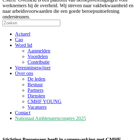
werknemers bij de overheid. Wij streven naar vakbekwaamheid en
naar arbeidsvoorwaarden die een goede beroepsuitoefening
ondersteunen.
Actueel
Cao
Word lid
Aanmelden
Voordelen
Contributie
Verenigingswijzer
Over ons
De leden
Bestuur
Partners
Diensten
CMHF YOUNG
Vacatures
Contact
Nationaal Ambtenarencongres 2025
Stichting Beroepseer heeft in samenwerking met CMHF